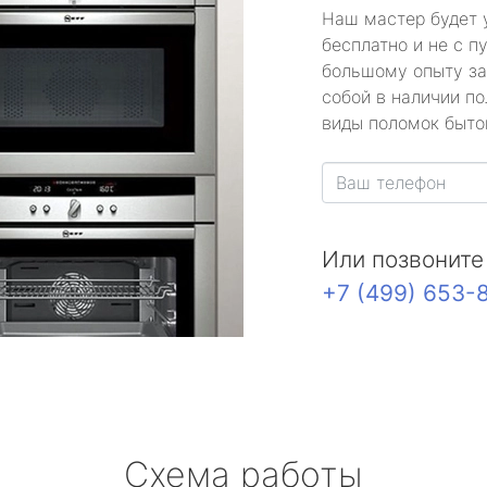
Наш мастер будет 
бесплатно и не с п
большому опыту за
собой в наличии по
виды поломок быто
Или позвоните
+7 (499) 653-
Схема работы