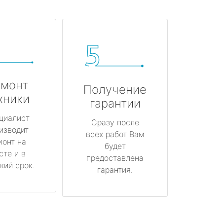
монт
Получение
хники
гарантии
циалист
Сразу после
изводит
всех работ Вам
монт на
будет
сте и в
предоставлена
кий срок.
гарантия.