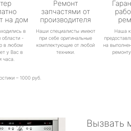
тер
Ремонт
Гаран
латно
запчастями от
рабо
т на дом
производителя
рем
аходились в
Наши специалисты имеют
Наша к
 области -
при себе оригинальные
предоставл
р в любом
комплектующие от любой
на выполнен
ет у Вас в
техники.
ремонту 
и часа.
остики – 1000 руб.
Вызвать 