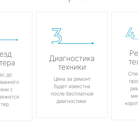
Ре
езд
Диагностика
те
тера
техники
Спе
ас до
Цена за ремонт
про
ованного
будет известна
ре
ени с
после бесплатной
ме
вяжется
диагностики.
корот
тер.