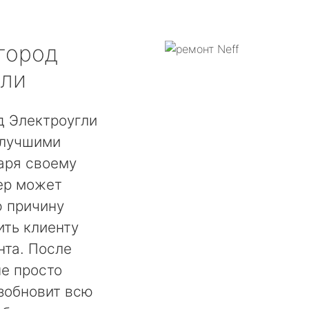
город
гли
д Электроугли
 лучшими
аря своему
ер может
ю причину
ть клиенту
нта. После
не просто
озобновит всю