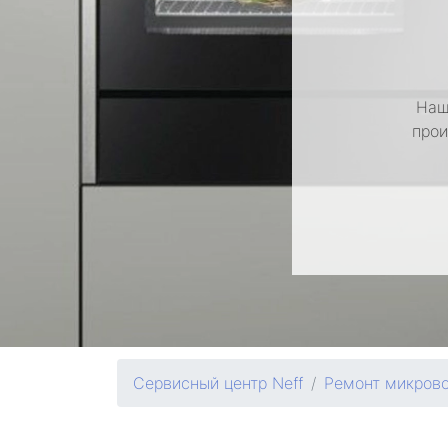
Наш
прои
Сервисный центр Neff
Ремонт микров