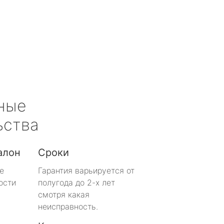
ные
ьства
алон
Сроки
е
Гарантия варьируется от
ости
полугода до 2-х лет
смотря какая
неисправность.