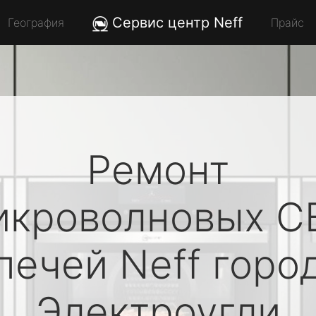
Сервис центр Neff
География
Прайс
Ремонт
икроволновых С
печей
Neff
горо
Электроугли