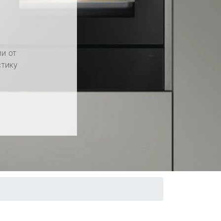
и от
стику