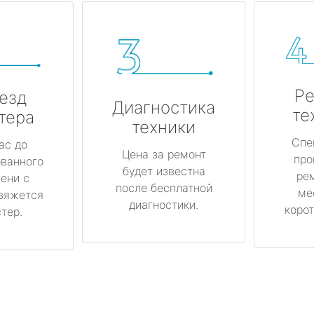
Ре
езд
Диагностика
те
тера
техники
Спе
ас до
Цена за ремонт
про
ованного
будет известна
ре
ени с
после бесплатной
ме
вяжется
диагностики.
корот
тер.