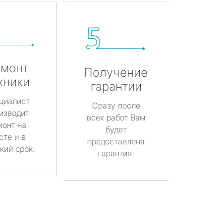
монт
Получение
хники
гарантии
циалист
Сразу после
изводит
всех работ Вам
монт на
будет
сте и в
предоставлена
кий срок.
гарантия.