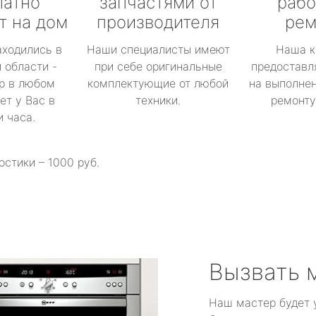
латно
запчастями от
рабо
т на дом
производителя
рем
аходились в
Наши специалисты имеют
Наша к
 области -
при себе оригинальные
предоставл
р в любом
комплектующие от любой
на выполнен
ет у Вас в
техники.
ремонту 
и часа.
остики – 1000 руб.
Вызвать 
Наш мастер будет 