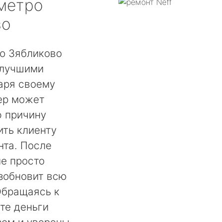
метро
во
о Зябликово
 лучшими
аря своему
ер может
ю причину
ть клиенту
нта. После
не просто
озобновит всю
Обращаясь к
те деньги