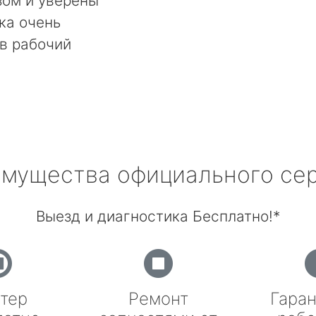
ом и уверены
ка очень
в рабочий
мущества официального се
Выезд и диагностика Бесплатно!*
тер
Ремонт
Гаран