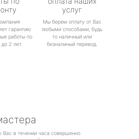
ты по
оплата наших
онту
услуг
омпания
Мы берем оплату от Вас
яет гарантию
любыми способами, будь
ые работы по
то наличный или
до 2 лет.
безналиный перевод.
мастера
у Вас в течении часа совершенно