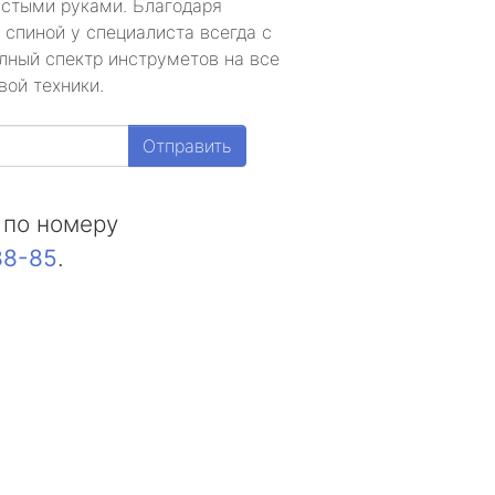
устыми руками. Благодаря
 спиной у специалиста всегда с
лный спектр инструметов на все
вой техники.
Отправить
 по номеру
88-85
.