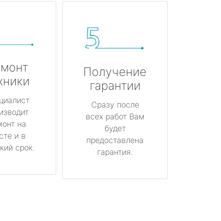
монт
Получение
хники
гарантии
циалист
Сразу после
изводит
всех работ Вам
монт на
будет
сте и в
предоставлена
кий срок.
гарантия.