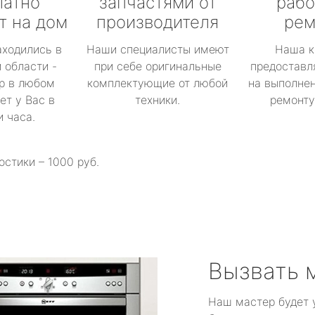
латно
запчастями от
рабо
т на дом
производителя
рем
аходились в
Наши специалисты имеют
Наша к
 области -
при себе оригинальные
предоставл
р в любом
комплектующие от любой
на выполнен
ет у Вас в
техники.
ремонту 
и часа.
остики – 1000 руб.
Вызвать 
Наш мастер будет 