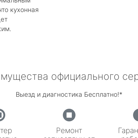
тимальным
что кухонная
дет
жим.
мущества официального се
Выезд и диагностика Бесплатно!*
тер
Ремонт
Гаран