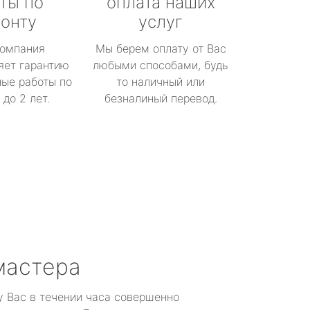
ты по
оплата наших
онту
услуг
омпания
Мы берем оплату от Вас
яет гарантию
любыми способами, будь
ые работы по
то наличный или
до 2 лет.
безналиный перевод.
мастера
у Вас в течении часа совершенно