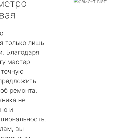
метро
вая
о
я только лишь
. Благодаря
ту мастер
 точную
 предложить
об ремонта.
хника не
но и
кциональность.
лам, вы