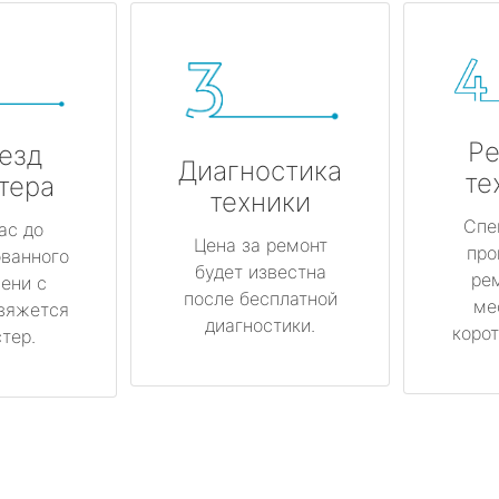
Ре
езд
Диагностика
те
тера
техники
Спе
ас до
Цена за ремонт
про
ованного
будет известна
ре
ени с
после бесплатной
ме
вяжется
диагностики.
корот
тер.