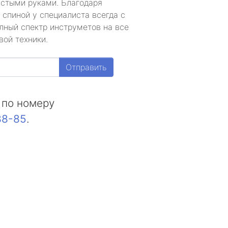
устыми руками. Благодаря
 спиной у специалиста всегда с
лный спектр инструметов на все
вой техники.
Отправить
 по номеру
88-85
.