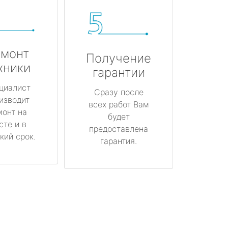
монт
Получение
хники
гарантии
циалист
Сразу после
изводит
всех работ Вам
монт на
будет
сте и в
предоставлена
кий срок.
гарантия.