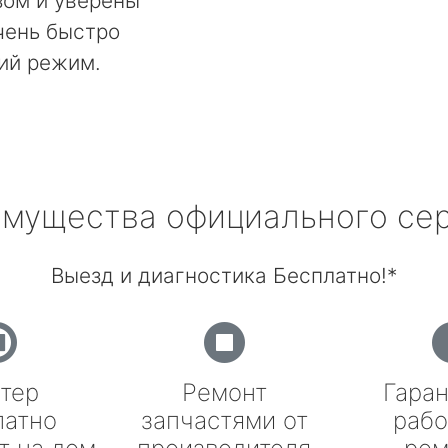
ом и уверены
чень быстро
ий режим.
мущества официального се
Выезд и диагностика Бесплатно!*
тер
Ремонт
Гаран
латно
запчастями от
рабо