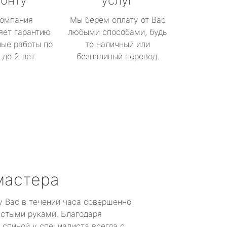
онту
услуг
омпания
Мы берем оплату от Вас
яет гарантию
любыми способами, будь
ые работы по
то наличный или
до 2 лет.
безналиный перевод.
мастера
у Вас в течении часа совершенно
устыми руками. Благодаря
 спиной у специалиста всегда с