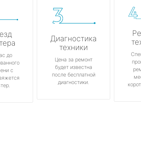
Ре
езд
Диагностика
те
тера
техники
Спе
ас до
Цена за ремонт
про
ованного
будет известна
ре
ени с
после бесплатной
ме
вяжется
диагностики.
корот
тер.