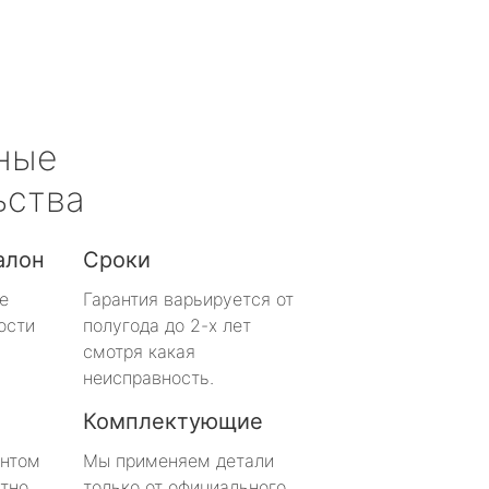
ные
ьства
алон
Сроки
е
Гарантия варьируется от
ости
полугода до 2-х лет
смотря какая
неисправность.
Комплектующие
онтом
Мы применяем детали
тно
только от официального