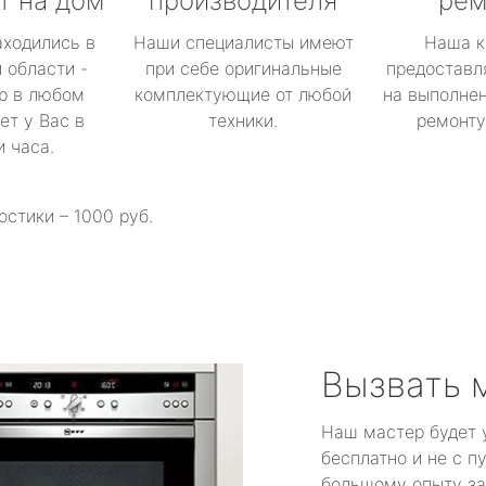
т на дом
производителя
рем
аходились в
Наши специалисты имеют
Наша к
 области -
при себе оригинальные
предоставл
р в любом
комплектующие от любой
на выполнен
ет у Вас в
техники.
ремонту 
и часа.
остики – 1000 руб.
Вызвать 
Наш мастер будет 
бесплатно и не с п
большому опыту за