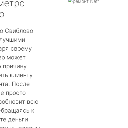
метро
о
ро Свиблово
 лучшими
аря своему
ер может
ю причину
ть клиенту
нта. После
не просто
озобновит всю
Обращаясь к
те деньги